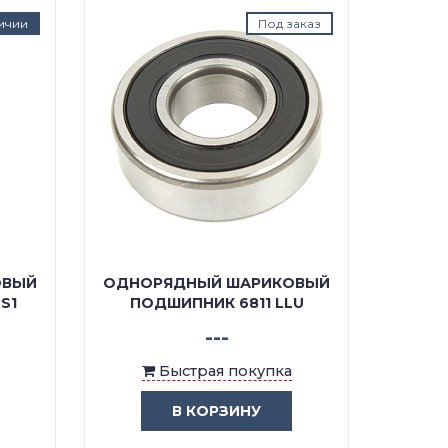
ичии
Под заказ
ОВЫЙ
ОДНОРЯДНЫЙ ШАРИКОВЫЙ
ОДНО
S1
ПОДШИПНИК 6811 LLU
ПО
---
Быстрая покупка
В КОРЗИНУ