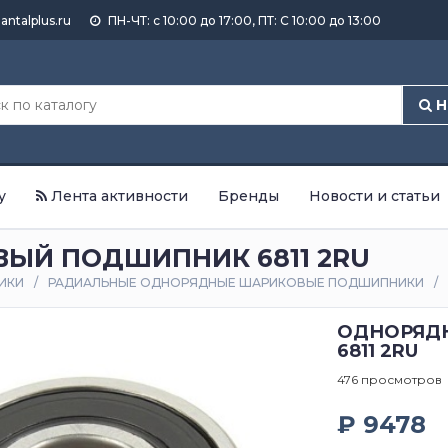
antalplus.ru
ПН-ЧТ: с 10:00 до 17:00, ПТ: С 10:00 до 13:00
Н
у
Лента активности
Бренды
Новости и статьи
ЫЙ ПОДШИПНИК 6811 2RU
ИКИ
РАДИАЛЬНЫЕ ОДНОРЯДНЫЕ ШАРИКОВЫЕ ПОДШИПНИКИ
ОДНОРЯД
6811 2RU
476 просмотров
₽ 9478