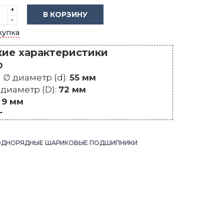
+
В КОРЗИНУ
-
купка
кие характеристики
O
∅ диаметр (d):
55 мм
диаметр (D):
72 мм
:
9 мм
г
ОДНОРЯДНЫЕ ШАРИКОВЫЕ ПОДШИПНИКИ