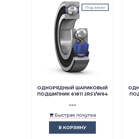
д заказ
Под заказ
КОВЫЙ
ОДНОРЯДНЫЙ ШАРИКОВЫЙ
ОДН
-2RZ
ПОДШИПНИК 61811 2RS1/W64
ПОД
---
ка
Быстрая покупка
В КОРЗИНУ