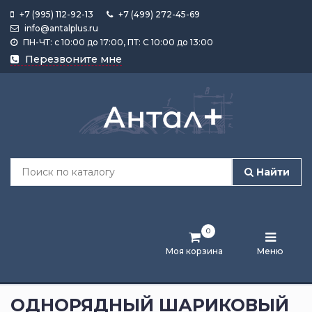
+7 (995) 112-92-13
+7 (499) 272-45-69
info@antalplus.ru
ПН-ЧТ: с 10:00 до 17:00, ПТ: С 10:00 до 13:00
Каталог
Перезвоните мне
продукции
Подобрать
по
размеру
Найти
Лента
активности
0
Бренды
Моя корзина
Меню
Новости
и
ОДНОРЯДНЫЙ ШАРИКОВЫЙ
статьи