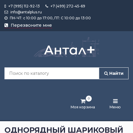
+7 (995) 112-92-13
+7 (499) 272-45-69
info@antalplus.ru
ПН-ЧТ: с 10:00 до 17:00, ПТ: С 10:00 до 13:00
Каталог
Перезвоните мне
продукции
Подобрать
по
размеру
Найти
Лента
активности
0
Бренды
Моя корзина
Меню
Новости
и
ОДНОРЯДНЫЙ ШАРИКОВЫЙ
статьи