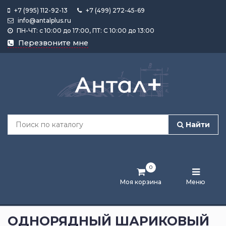
+7 (995) 112-92-13
+7 (499) 272-45-69
info@antalplus.ru
ПН-ЧТ: с 10:00 до 17:00, ПТ: С 10:00 до 13:00
Каталог
Перезвоните мне
продукции
Подобрать
по
размеру
Найти
Лента
активности
0
Бренды
Моя корзина
Меню
Новости
и
ОДНОРЯДНЫЙ ШАРИКОВЫЙ
статьи