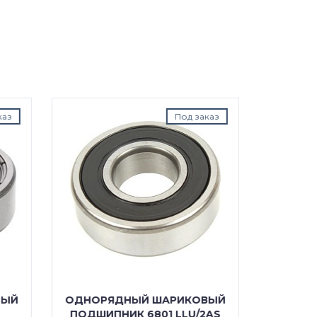
аказ
Под заказ
ОВЫЙ
ОДНОРЯДНЫЙ ШАРИКОВЫЙ
ОДНО
/2AS
ПОДШИПНИК 6801 2RS
ПОДШ