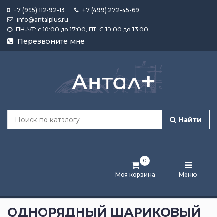
+7 (995) 112-92-13
+7 (499) 272-45-69
info@antalplus.ru
ПН-ЧТ: с 10:00 до 17:00, ПТ: С 10:00 до 13:00
Каталог
Перезвоните мне
продукции
Подобрать
по
размеру
Найти
Лента
активности
0
Бренды
Моя корзина
Меню
Новости
и
ОДНОРЯДНЫЙ ШАРИКОВЫЙ
статьи