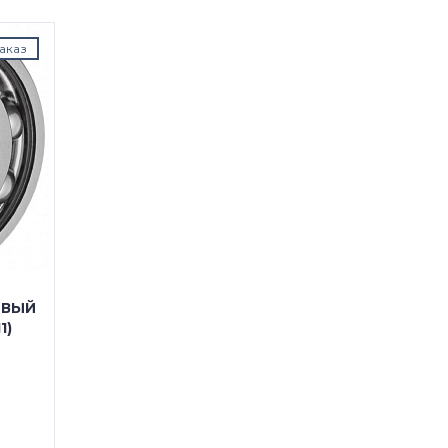
аказ
ОВЫЙ
1)