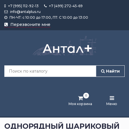
+7 (995) 112-92-13
+7 (499) 272-45-69
info@antalplus.ru
ПН-ЧТ: с 10:00 до 17:00, ПТ: С 10:00 до 13:00
Каталог
Перезвоните мне
продукции
Подобрать
по
размеру
Найти
Лента
активности
0
Бренды
Моя корзина
Меню
Новости
и
ОДНОРЯДНЫЙ ШАРИКОВЫЙ
статьи