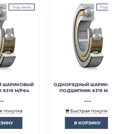
аказ
Под заказ
ОВЫЙ
ОДНОРЯДНЫЙ ШАРИКОВЫЙ
ОДНО
P64
ПОДШИПНИК 6319 M/C4
ПОД
---
Быстрая покупка
В КОРЗИНУ