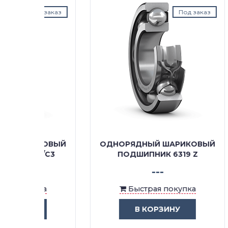
д заказ
Под заказ
КОВЫЙ
ОДНОРЯДНЫЙ ШАРИКОВЫЙ
ОДН
Z/C3
ПОДШИПНИК 6319 Z
---
ка
Быстрая покупка
В КОРЗИНУ