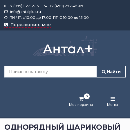
+7 (995) 112-92-13
+7 (499) 272-45-69
info@antalplus.ru
ПН-ЧТ: с 10:00 до 17:00, ПТ: С 10:00 до 13:00
Каталог
Перезвоните мне
продукции
Подобрать
по
размеру
Найти
Лента
активности
0
Бренды
Моя корзина
Меню
Новости
и
ОДНОРЯДНЫЙ ШАРИКОВЫЙ
статьи