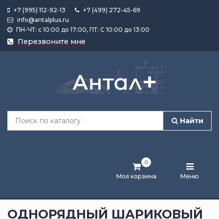
+7 (995) 112-92-13
+7 (499) 272-45-69
info@antalplus.ru
ПН-ЧТ: с 10:00 до 17:00, ПТ: С 10:00 до 13:00
Каталог
Перезвоните мне
продукции
Подобрать
по
размеру
Найти
Лента
активности
0
Бренды
Моя корзина
Меню
Новости
и
ОДНОРЯДНЫЙ ШАРИКОВЫЙ
статьи