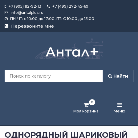
+7 (995) 112-92-13
+7 (499) 272-45-69
info@antalplus.ru
ПН-ЧТ: с 10:00 до 17:00, ПТ: С 10:00 до 13:00
Каталог
Перезвоните мне
продукции
Подобрать
по
размеру
Найти
Лента
активности
0
Бренды
Моя корзина
Меню
Новости
и
ОДНОРЯДНЫЙ ШАРИКОВЫЙ
статьи