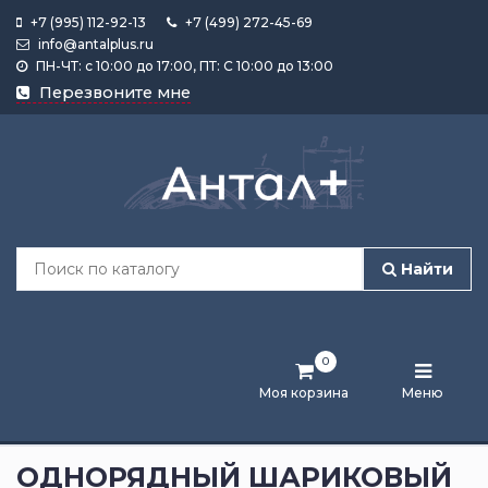
+7 (995) 112-92-13
+7 (499) 272-45-69
info@antalplus.ru
ПН-ЧТ: с 10:00 до 17:00, ПТ: С 10:00 до 13:00
Каталог
Перезвоните мне
продукции
Подобрать
по
размеру
Найти
Лента
активности
0
Бренды
Моя корзина
Меню
Новости
и
ОДНОРЯДНЫЙ ШАРИКОВЫЙ
статьи