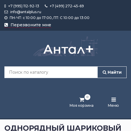
+7 (995) 112-92-13
+7 (499) 272-45-69
info@antalplus.ru
ПН-ЧТ: с 10:00 до 17:00, ПТ: С 10:00 до 13:00
Каталог
Перезвоните мне
продукции
Подобрать
по
размеру
Найти
Лента
активности
0
Бренды
Моя корзина
Меню
Новости
и
ОДНОРЯДНЫЙ ШАРИКОВЫЙ
статьи