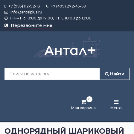
+7 (995) 112-92-13
+7 (499) 272-45-69
info@antalplus.ru
ПН-ЧТ: с 10:00 до 17:00, ПТ: С 10:00 до 13:00
Каталог
Перезвоните мне
продукции
Подобрать
по
размеру
Найти
Лента
активности
0
Бренды
Моя корзина
Меню
Новости
и
ОДНОРЯДНЫЙ ШАРИКОВЫЙ
статьи