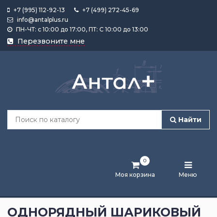
+7 (995) 112-92-13
+7 (499) 272-45-69
info@antalplus.ru
ПН-ЧТ: с 10:00 до 17:00, ПТ: С 10:00 до 13:00
Каталог
Перезвоните мне
продукции
Подобрать
по
размеру
Найти
Лента
активности
0
Бренды
Моя корзина
Меню
Новости
и
ОДНОРЯДНЫЙ ШАРИКОВЫЙ
статьи