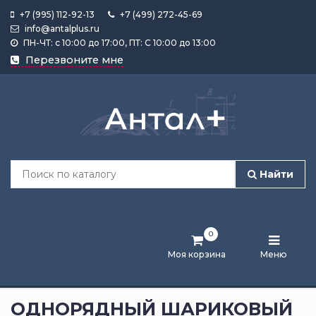
+7 (995) 112-92-13
+7 (499) 272-45-69
info@antalplus.ru
ПН-ЧТ: с 10:00 до 17:00, ПТ: С 10:00 до 13:00
Каталог
Перезвоните мне
продукции
Подобрать
по
размеру
Найти
Лента
активности
0
Бренды
Моя корзина
Меню
Новости
и
ОДНОРЯДНЫЙ ШАРИКОВЫЙ
статьи