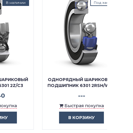
ичии
Под заказ
ОВЫЙ
ОДНОРЯДНЫЙ ШАРИКОВЫЙ
ОДНО
/C3
ПОДШИПНИК 6301 2RSH/W64
П
---
Быстрая покупка
В КОРЗИНУ