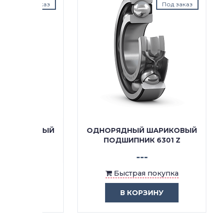
д заказ
Под заказ
КОВЫЙ
ОДНОРЯДНЫЙ ШАРИКОВЫЙ
ОДН
/C3
ПОДШИПНИК 6301 Z
ПОД
---
ка
Быстрая покупка
В КОРЗИНУ