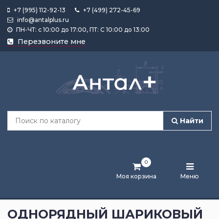
+7 (995) 112-92-13
+7 (499) 272-45-69
info@antalplus.ru
ПН-ЧТ: с 10:00 до 17:00, ПТ: С 10:00 до 13:00
Каталог
Перезвоните мне
продукции
Подобрать
по
размеру
Найти
Лента
активности
0
Бренды
Моя корзина
Меню
Новости
и
ОДНОРЯДНЫЙ ШАРИКОВЫЙ
статьи