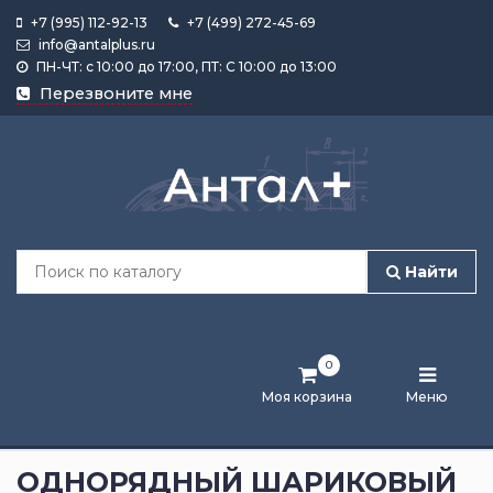
+7 (995) 112-92-13
+7 (499) 272-45-69
info@antalplus.ru
ПН-ЧТ: с 10:00 до 17:00, ПТ: С 10:00 до 13:00
Каталог
Перезвоните мне
продукции
Подобрать
по
размеру
Найти
Лента
активности
0
Бренды
Моя корзина
Меню
Новости
и
ОДНОРЯДНЫЙ ШАРИКОВЫЙ
статьи