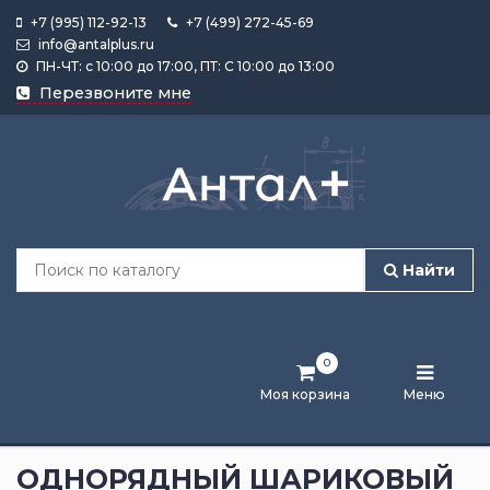
+7 (995) 112-92-13
+7 (499) 272-45-69
info@antalplus.ru
ПН-ЧТ: с 10:00 до 17:00, ПТ: С 10:00 до 13:00
Каталог
Перезвоните мне
продукции
Подобрать
по
размеру
Найти
Лента
активности
0
Бренды
Моя корзина
Меню
Новости
и
ОДНОРЯДНЫЙ ШАРИКОВЫЙ
статьи