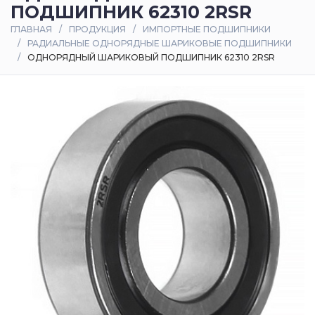
ПОДШИПНИК 62310 2RSR
Оплата
ГЛАВНАЯ
ПРОДУКЦИЯ
ИМПОРТНЫЕ ПОДШИПНИКИ
и
РАДИАЛЬНЫЕ ОДНОРЯДНЫЕ ШАРИКОВЫЕ ПОДШИПНИКИ
доставка
ОДНОРЯДНЫЙ ШАРИКОВЫЙ ПОДШИПНИК 62310 2RSR
Контакты