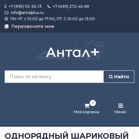
+7 (995) 112-92-13
+7 (499) 272-45-69
info@antalplus.ru
ПН-ЧТ: с 10:00 до 17:00, ПТ: С 10:00 до 13:00
Каталог
Перезвоните мне
продукции
Подобрать
по
размеру
Найти
Лента
активности
0
Бренды
Моя корзина
Меню
Новости
и
ОДНОРЯДНЫЙ ШАРИКОВЫЙ
статьи