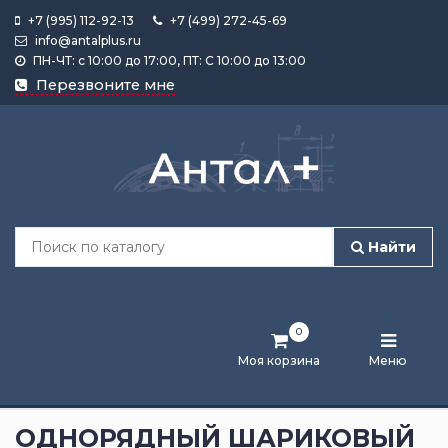
+7 (995) 112-92-13
+7 (499) 272-45-69
info@antalplus.ru
ПН-ЧТ: с 10:00 до 17:00, ПТ: С 10:00 до 13:00
Каталог
Перезвоните мне
продукции
Подобрать
по
размеру
Найти
Лента
активности
0
Бренды
Моя корзина
Меню
Новости
и
ОДНОРЯДНЫЙ ШАРИКОВЫЙ
статьи