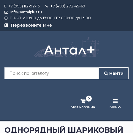
+7 (995) 112-92-13
+7 (499) 272-45-69
info@antalplus.ru
ПН-ЧТ: с 10:00 до 17:00, ПТ: С 10:00 до 13:00
Каталог
Перезвоните мне
продукции
Подобрать
по
размеру
Найти
Лента
активности
0
Бренды
Моя корзина
Меню
Новости
и
ОДНОРЯДНЫЙ ШАРИКОВЫЙ
статьи