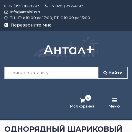
+7 (995) 112-92-13
+7 (499) 272-45-69
info@antalplus.ru
ПН-ЧТ: с 10:00 до 17:00, ПТ: С 10:00 до 13:00
Каталог
Перезвоните мне
продукции
Подобрать
по
размеру
Найти
Лента
активности
0
Бренды
Моя корзина
Меню
Новости
и
ОДНОРЯДНЫЙ ШАРИКОВЫЙ
статьи