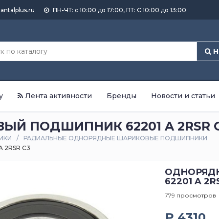
antalplus.ru
ПН-ЧТ: с 10:00 до 17:00, ПТ: С 10:00 до 13:00
Н
у
Лента активности
Бренды
Новости и статьи
Й ПОДШИПНИК 62201 A 2RSR 
ИКИ
РАДИАЛЬНЫЕ ОДНОРЯДНЫЕ ШАРИКОВЫЕ ПОДШИПНИКИ
 2RSR C3
ОДНОРЯД
62201 A 2R
779 просмотров
₽ 4310