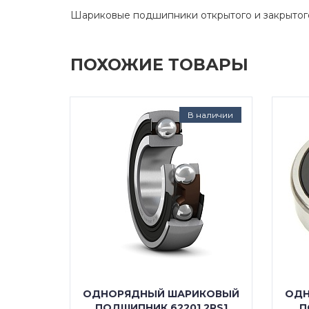
Шариковые подшипники открытого и закрытог
ПОХОЖИЕ ТОВАРЫ
д заказ
В наличии
КОВЫЙ
ОДНОРЯДНЫЙ ШАРИКОВЫЙ
ОДН
RS1/C3
ПОДШИПНИК 62201 2RS1
П