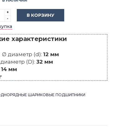
В НАЛИЧИИ
+
В КОРЗИНУ
-
купка
кие характеристики
∅ диаметр (d):
12 мм
диаметр (D):
32 мм
:
14 мм
г
ОДНОРЯДНЫЕ ШАРИКОВЫЕ ПОДШИПНИКИ