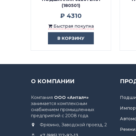
(180501)
₽ 4310
ка
Быстрая покупка
В КОРЗИНУ
О КОМПАНИИ
ПРО
Компания
ООО «Антал+»
Подши
занимается комплексным
Импор
снабжением промышленных
предприятий с 2008 года.
Автом
Фрязино, Заводской проезд, 2
Ремни
+7 (995) 112-92-13