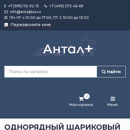
+7 (995) 112-92-13
+7 (499) 272-45-69
info@antalplus.ru
ПН-ЧТ: с 10:00 до 17:00, ПТ: С 10:00 до 13:00
Каталог
Перезвоните мне
продукции
Подобрать
по
размеру
Найти
Лента
активности
0
Бренды
Моя корзина
Меню
Новости
и
ОДНОРЯДНЫЙ ШАРИКОВЫЙ
статьи