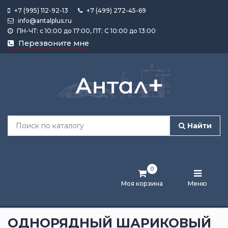
+7 (995) 112-92-13
+7 (499) 272-45-69
info@antalplus.ru
ПН-ЧТ: с 10:00 до 17:00, ПТ: С 10:00 до 13:00
Каталог
Перезвоните мне
продукции
Подобрать
по
размеру
Найти
Лента
активности
0
Бренды
Моя корзина
Меню
Новости
и
ОДНОРЯДНЫЙ ШАРИКОВЫЙ
статьи