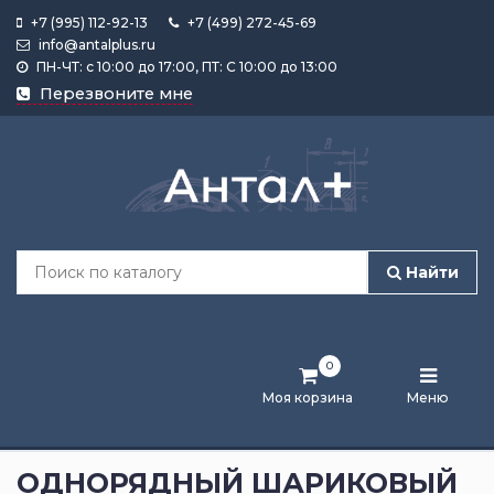
+7 (995) 112-92-13
+7 (499) 272-45-69
info@antalplus.ru
ПН-ЧТ: с 10:00 до 17:00, ПТ: С 10:00 до 13:00
Каталог
Перезвоните мне
продукции
Подобрать
по
размеру
Найти
Лента
активности
0
Бренды
Моя корзина
Меню
Новости
и
ОДНОРЯДНЫЙ ШАРИКОВЫЙ
статьи