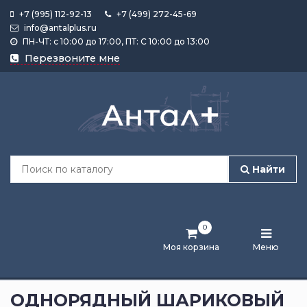
+7 (995) 112-92-13
+7 (499) 272-45-69
info@antalplus.ru
ПН-ЧТ: с 10:00 до 17:00, ПТ: С 10:00 до 13:00
Каталог
Перезвоните мне
продукции
Подобрать
по
размеру
Найти
Лента
активности
0
Бренды
Моя корзина
Меню
Новости
и
ОДНОРЯДНЫЙ ШАРИКОВЫЙ
статьи