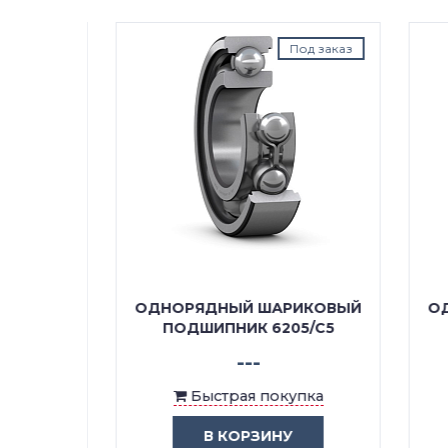
наличии
Под заказ
КОВЫЙ
ОДНОРЯДНЫЙ ШАРИКОВЫЙ
ОДН
2RSHK
ПОДШИПНИК 6205/C5
---
ка
Быстрая покупка
В КОРЗИНУ