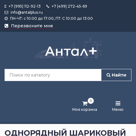
+7 (995) 112-92-13
+7 (499) 272-45-69
info@antalplus.ru
ПН-ЧТ: с 10:00 до 17:00, ПТ: С 10:00 до 13:00
Каталог
Перезвоните мне
продукции
Подобрать
по
размеру
Найти
Лента
активности
0
Бренды
Моя корзина
Меню
Новости
и
ОДНОРЯДНЫЙ ШАРИКОВЫЙ
статьи