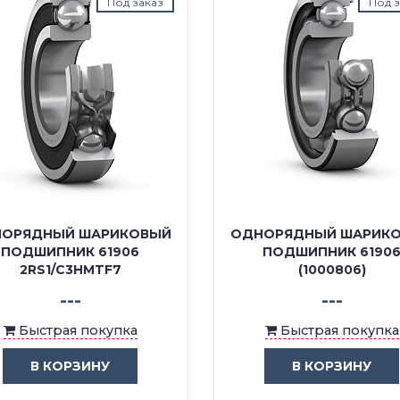
Под заказ
Под з
ОРЯДНЫЙ ШАРИКОВЫЙ
ОДНОРЯДНЫЙ ШАРИК
ПОДШИПНИК 61906
ПОДШИПНИК 6190
2RS1/C3HMTF7
(1000806)
---
---
Быстрая покупка
Быстрая покупка
В КОРЗИНУ
В КОРЗИНУ