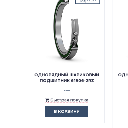
д заказ
Под заказ
КОВЫЙ
ОДНОРЯДНЫЙ ШАРИКОВЫЙ
ОДН
6/C3
ПОДШИПНИК 61906-2RZ
---
ка
Быстрая покупка
В КОРЗИНУ