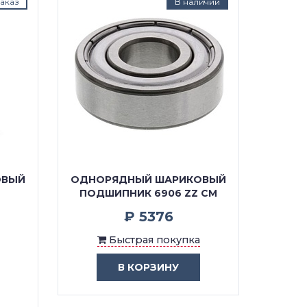
аказ
В наличии
ОВЫЙ
ОДНОРЯДНЫЙ ШАРИКОВЫЙ
ОДНО
6
ПОДШИПНИК 6906 ZZ CM
ПОДШ
₽ 5376
Быстрая покупка
В КОРЗИНУ