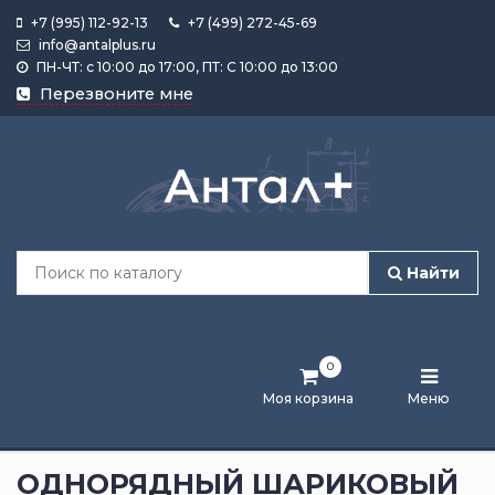
+7 (995) 112-92-13
+7 (499) 272-45-69
info@antalplus.ru
ПН-ЧТ: с 10:00 до 17:00, ПТ: С 10:00 до 13:00
Каталог
Перезвоните мне
продукции
Подобрать
по
размеру
Найти
Лента
активности
0
Бренды
Моя корзина
Меню
Новости
и
ОДНОРЯДНЫЙ ШАРИКОВЫЙ
статьи