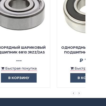
ОВЫЙ
ОДНОРЯДНЫЙ ШАРИКОВЫЙ
ОДНО
/2AS
ПОДШИПНИК 6810 LLU/2A
ПО
₽ 7727
Быстрая покупка
В КОРЗИНУ