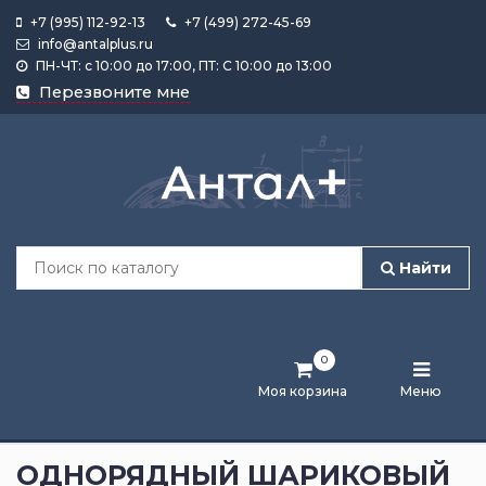
+7 (995) 112-92-13
+7 (499) 272-45-69
info@antalplus.ru
ПН-ЧТ: с 10:00 до 17:00, ПТ: С 10:00 до 13:00
Каталог
Перезвоните мне
продукции
Подобрать
по
размеру
Найти
Лента
активности
0
Бренды
Моя корзина
Меню
Новости
и
ОДНОРЯДНЫЙ ШАРИКОВЫЙ
статьи