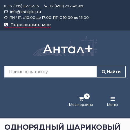
+7 (995) 112-92-13
+7 (499) 272-45-69
info@antalplus.ru
ПН-ЧТ: с 10:00 до 17:00, ПТ: С 10:00 до 13:00
Каталог
Перезвоните мне
продукции
Подобрать
по
размеру
Найти
Лента
активности
0
Бренды
Моя корзина
Меню
Новости
и
ОДНОРЯДНЫЙ ШАРИКОВЫЙ
статьи