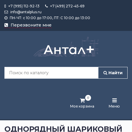
+7 (995) 112-92-13
+7 (499) 272-45-69
info@antalplus.ru
ПН-ЧТ: с 10:00 до 17:00, ПТ: С 10:00 до 13:00
Каталог
Перезвоните мне
продукции
Подобрать
по
размеру
Найти
Лента
активности
0
Бренды
Моя корзина
Меню
Новости
и
ОДНОРЯДНЫЙ ШАРИКОВЫЙ
статьи