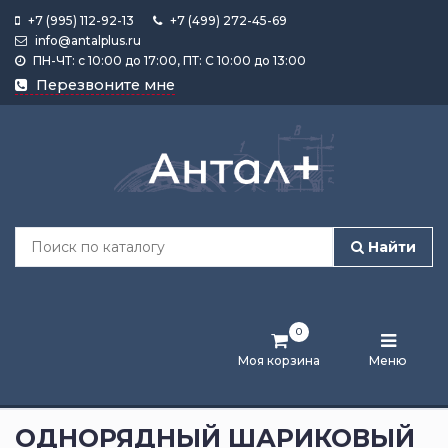
+7 (995) 112-92-13
+7 (499) 272-45-69
info@antalplus.ru
ПН-ЧТ: с 10:00 до 17:00, ПТ: С 10:00 до 13:00
Каталог
Перезвоните мне
продукции
Подобрать
по
размеру
Найти
Лента
активности
0
Бренды
Моя корзина
Меню
Новости
и
ОДНОРЯДНЫЙ ШАРИКОВЫЙ
статьи