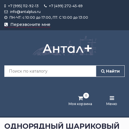
+7 (995) 112-92-13
+7 (499) 272-45-69
info@antalplus.ru
ПН-ЧТ: с 10:00 до 17:00, ПТ: С 10:00 до 13:00
Каталог
Перезвоните мне
продукции
Подобрать
по
размеру
Найти
Лента
активности
0
Бренды
Моя корзина
Меню
Новости
и
ОДНОРЯДНЫЙ ШАРИКОВЫЙ
статьи