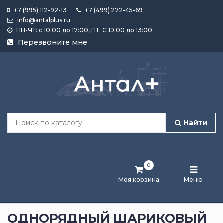
+7 (995) 112-92-13
+7 (499) 272-45-69
info@antalplus.ru
ПН-ЧТ: с 10:00 до 17:00, ПТ: С 10:00 до 13:00
Каталог
Перезвоните мне
продукции
Подобрать
по
размеру
Найти
Лента
активности
0
Бренды
Моя корзина
Меню
Новости
и
ОДНОРЯДНЫЙ ШАРИКОВЫЙ
статьи