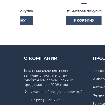
---
ка
Быстрая покупка
В КОРЗИНУ
О КОМПАНИИ
ПРО
Компания
ООО «Антал+»
Подши
занимается комплексным
Импор
снабжением промышленных
предприятий с 2008 года.
Автом
Фрязино, Заводской проезд, 2
Ремни
+7 (995) 112-92-13
Зап. ч