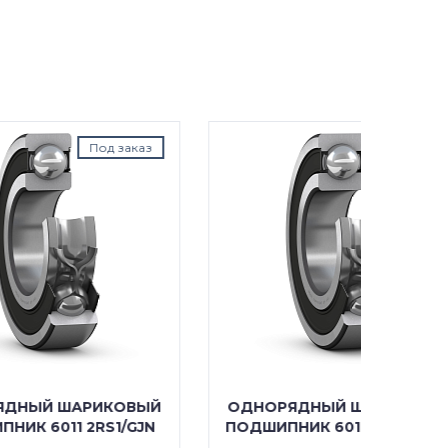
аказ
Под заказ
ОВЫЙ
ОДНОРЯДНЫЙ ШАРИКОВЫЙ
ОДНО
/GJN
ПОДШИПНИК 6011 2RS1/C3WT