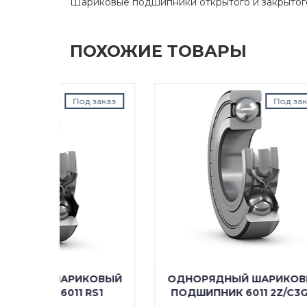
Шариковые подшипники открытого и закрытог
ПОХОЖИЕ ТОВАРЫ
д заказ
Под заказ
КОВЫЙ
ОДНОРЯДНЫЙ ШАРИКОВЫЙ
ОДН
RS1
ПОДШИПНИК 6011 2Z/C3GJN
ПОД