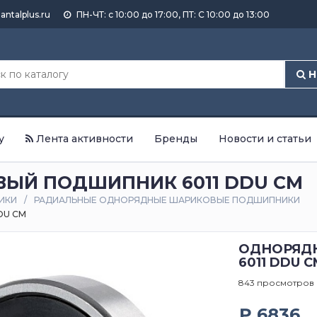
antalplus.ru
ПН-ЧТ: с 10:00 до 17:00, ПТ: С 10:00 до 13:00
Н
у
Лента активности
Бренды
Новости и статьи
ЫЙ ПОДШИПНИК 6011 DDU CM
ИКИ
РАДИАЛЬНЫЕ ОДНОРЯДНЫЕ ШАРИКОВЫЕ ПОДШИПНИКИ
DU CM
ОДНОРЯД
6011 DDU C
843 просмотров
₽ 6836