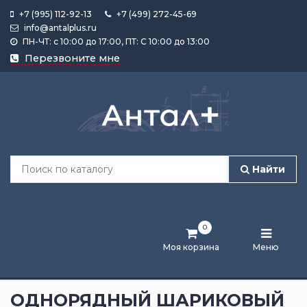
+7 (995) 112-92-13
+7 (499) 272-45-69
info@antalplus.ru
ПН-ЧТ: с 10:00 до 17:00, ПТ: С 10:00 до 13:00
Каталог
Перезвоните мне
продукции
Подобрать
по
размеру
Найти
Лента
активности
0
Бренды
Моя корзина
Меню
Новости
и
ОДНОРЯДНЫЙ ШАРИКОВЫЙ
статьи