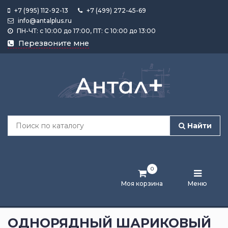
+7 (995) 112-92-13
+7 (499) 272-45-69
info@antalplus.ru
ПН-ЧТ: с 10:00 до 17:00, ПТ: С 10:00 до 13:00
Каталог
Перезвоните мне
продукции
Подобрать
по
размеру
Найти
Лента
активности
0
Бренды
Моя корзина
Меню
Новости
и
ОДНОРЯДНЫЙ ШАРИКОВЫЙ
статьи