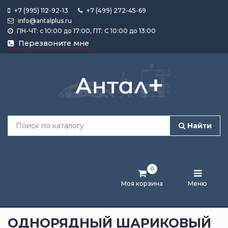
+7 (995) 112-92-13
+7 (499) 272-45-69
info@antalplus.ru
ПН-ЧТ: с 10:00 до 17:00, ПТ: С 10:00 до 13:00
Каталог
Перезвоните мне
продукции
Подобрать
по
размеру
Найти
Лента
активности
0
Бренды
Моя корзина
Меню
Новости
и
ОДНОРЯДНЫЙ ШАРИКОВЫЙ
статьи