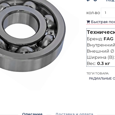
ПОД
КОЛ-ВО
Быстрая по
Техничес
Бренд:
FAG
Внутренний 
Внешний ∅ 
Ширина (B)
Вес:
0.3 кг
ТЕГИ ТОВАРА:
РАДИАЛЬНЫЕ 
Описание
Доставка и оплата