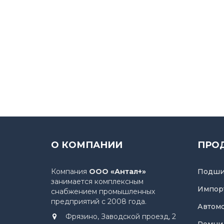
О КОМПАНИИ
ПРО
Компания
ООО «Антал+»
Подши
занимается комплексным
Импор
снабжением промышленных
предприятий с 2008 года.
Автом
Фрязино, Заводской проезд, 2