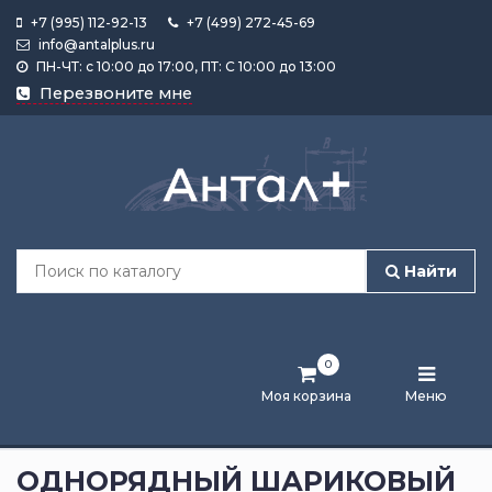
+7 (995) 112-92-13
+7 (499) 272-45-69
info@antalplus.ru
ПН-ЧТ: с 10:00 до 17:00, ПТ: С 10:00 до 13:00
Каталог
Перезвоните мне
продукции
Подобрать
по
размеру
Найти
Лента
активности
0
Бренды
Моя корзина
Меню
Новости
и
ОДНОРЯДНЫЙ ШАРИКОВЫЙ
статьи